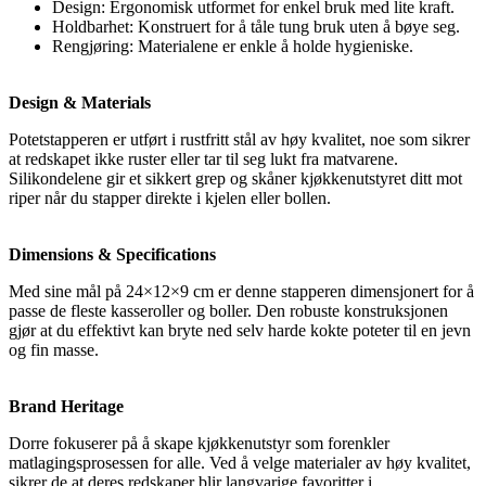
Design: Ergonomisk utformet for enkel bruk med lite kraft.
Holdbarhet: Konstruert for å tåle tung bruk uten å bøye seg.
Rengjøring: Materialene er enkle å holde hygieniske.
Design & Materials
Potetstapperen er utført i rustfritt stål av høy kvalitet, noe som sikrer
at redskapet ikke ruster eller tar til seg lukt fra matvarene.
Silikondelene gir et sikkert grep og skåner kjøkkenutstyret ditt mot
riper når du stapper direkte i kjelen eller bollen.
Dimensions & Specifications
Med sine mål på 24×12×9 cm er denne stapperen dimensjonert for å
passe de fleste kasseroller og boller. Den robuste konstruksjonen
gjør at du effektivt kan bryte ned selv harde kokte poteter til en jevn
og fin masse.
Brand Heritage
Dorre fokuserer på å skape kjøkkenutstyr som forenkler
matlagingsprosessen for alle. Ved å velge materialer av høy kvalitet,
sikrer de at deres redskaper blir langvarige favoritter i