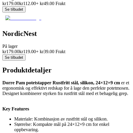
kr
179.00
kr
112.00
+
kr
49.00
Frakt
Se tilbudet
NordicNest
På lager
kr
179.00
kr
119.00
+
kr
39.00
Frakt
Se tilbudet
Produktdetaljer
Dorre Pam potetstapper Rustfritt stål, silikon, 24×12×9 cm
er et
ergonomisk og effektivt redskap for å lage den perfekte potetmosen.
Designet kombinerer styrken fra rustfritt stål med et behagelig grep.
Key Features
Materiale: Kombinasjon av rustfritt stål og silikon.
Størrelse: Kompakte mål på 24×12×9 cm for enkel
oppbevaring.