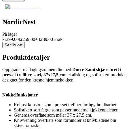
NordicNest
På lager
kr
399.00
kr
259.00
+
kr
39.00
Frakt
Se tilbudet
Produktdetaljer
Oppgrader matlagingsrutinen din med
Dorre Sami skjærebrett i
presset trefiber, sort, 37x27,5 cm
, et allsidig og sofistikert produkt
designet for den kresne hjemmekokken.
Nøkkelfunksjoner
Robust konstruksjon i presset trefiber for høy holdbarhet.
Sofistikert sort farge som passer moderne kjøkkenpaletter.
Generøs overflate som måler 37 x 27,5 cm.
Knivvennlig overflate som forhindrer at knivbladene blir
sløve for raskt.