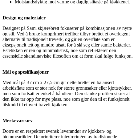
Motstandsdyktig mot varme og daglig slitasje på kjøkkenet.
Design og materialer
Designet på Sami skjærebrett fokuserer på kombinasjonen av nytte
og stil. Ved å bruke komprimert trefiber tilbyr brettet et overlegent
alternativ til tradisjonelt treverk, og gir en overflate som er
eksepsjonelt tett og mindre utsatt for å slå seg eller samle bakterier.
Estetikken er ren og minimalistisk, noe som reflekterer den
essensielle skandinaviske filosofien om at form skal følge funksjon.
Mål og spesifikasjoner
Med mål på 37 cm x 27,5 cm gir dette brettet en balansert
arbeidsflate som er stor nok for større grønnsaker eller kjøttstykker,
men som fortsatt er enkel å håndtere. Den slanke profilen sikrer at
den ikke tar opp for mye plass, noe som gjør den til et funksjonelt
tilskudd til ethvert travelt kjøkken.
Merkevarearv
Dorre er en respektert svensk leverandør av kjøkken- og
hjemmeartikler. De prioriterer integreringen av tradisjonelle