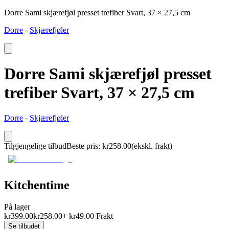
Dorre Sami skjærefjøl presset trefiber Svart, 37 × 27,5 cm
Dorre
-
Skjærefjøler
Dorre Sami skjærefjøl presset
trefiber Svart, 37 × 27,5 cm
Dorre
-
Skjærefjøler
Tilgjengelige tilbud
Beste pris
:
kr
258.00
(ekskl. frakt)
Kitchentime
På lager
kr
399.00
kr
258.00
+
kr
49.00
Frakt
Se tilbudet