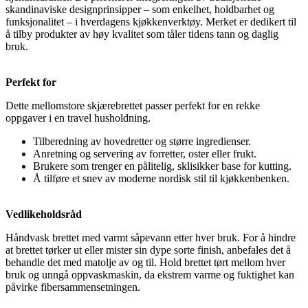
skandinaviske designprinsipper – som enkelhet, holdbarhet og
funksjonalitet – i hverdagens kjøkkenverktøy. Merket er dedikert til
å tilby produkter av høy kvalitet som tåler tidens tann og daglig
bruk.
Perfekt for
Dette mellomstore skjærebrettet passer perfekt for en rekke
oppgaver i en travel husholdning.
Tilberedning av hovedretter og større ingredienser.
Anretning og servering av forretter, oster eller frukt.
Brukere som trenger en pålitelig, sklisikker base for kutting.
Å tilføre et snev av moderne nordisk stil til kjøkkenbenken.
Vedlikeholdsråd
Håndvask brettet med varmt såpevann etter hver bruk. For å hindre
at brettet tørker ut eller mister sin dype sorte finish, anbefales det å
behandle det med matolje av og til. Hold brettet tørt mellom hver
bruk og unngå oppvaskmaskin, da ekstrem varme og fuktighet kan
påvirke fibersammensetningen.