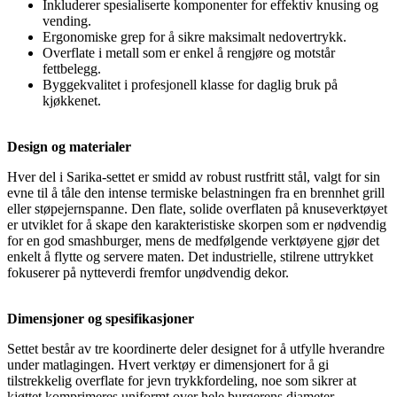
Inkluderer spesialiserte komponenter for effektiv knusing og
vending.
Ergonomiske grep for å sikre maksimalt nedovertrykk.
Overflate i metall som er enkel å rengjøre og motstår
fettbelegg.
Byggekvalitet i profesjonell klasse for daglig bruk på
kjøkkenet.
Design og materialer
Hver del i Sarika-settet er smidd av robust rustfritt stål, valgt for sin
evne til å tåle den intense termiske belastningen fra en brennhet grill
eller støpejernspanne. Den flate, solide overflaten på knuseverktøyet
er utviklet for å skape den karakteristiske skorpen som er nødvendig
for en god smashburger, mens de medfølgende verktøyene gjør det
enkelt å flytte og servere maten. Det industrielle, stilrene uttrykket
fokuserer på nytteverdi fremfor unødvendig dekor.
Dimensjoner og spesifikasjoner
Settet består av tre koordinerte deler designet for å utfylle hverandre
under matlagingen. Hvert verktøy er dimensjonert for å gi
tilstrekkelig overflate for jevn trykkfordeling, noe som sikrer at
kjøttet komprimeres uniformt over hele burgerens diameter.