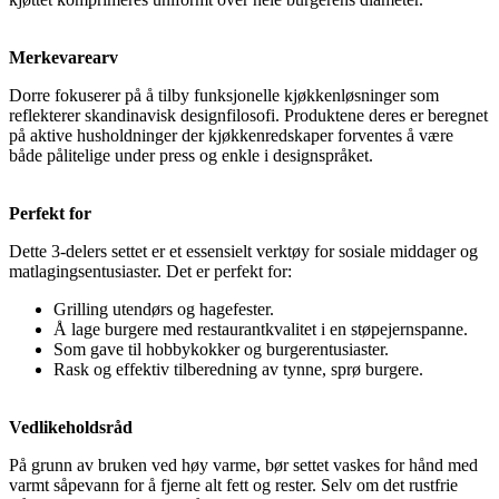
Merkevarearv
Dorre fokuserer på å tilby funksjonelle kjøkkenløsninger som
reflekterer skandinavisk designfilosofi. Produktene deres er beregnet
på aktive husholdninger der kjøkkenredskaper forventes å være
både pålitelige under press og enkle i designspråket.
Perfekt for
Dette 3-delers settet er et essensielt verktøy for sosiale middager og
matlagingsentusiaster. Det er perfekt for:
Grilling utendørs og hagefester.
Å lage burgere med restaurantkvalitet i en støpejernspanne.
Som gave til hobbykokker og burgerentusiaster.
Rask og effektiv tilberedning av tynne, sprø burgere.
Vedlikeholdsråd
På grunn av bruken ved høy varme, bør settet vaskes for hånd med
varmt såpevann for å fjerne alt fett og rester. Selv om det rustfrie