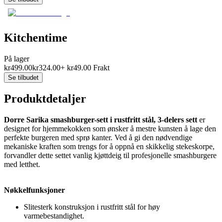
Kitchentime
På lager
kr
499.00
kr
324.00
+
kr
49.00
Frakt
Se tilbudet
Produktdetaljer
Dorre Sarika smashburger-sett i rustfritt stål, 3-delers sett
er
designet for hjemmekokken som ønsker å mestre kunsten å lage den
perfekte burgeren med sprø kanter. Ved å gi den nødvendige
mekaniske kraften som trengs for å oppnå en skikkelig stekeskorpe,
forvandler dette settet vanlig kjøttdeig til profesjonelle smashburgere
med letthet.
Nøkkelfunksjoner
Slitesterk konstruksjon i rustfritt stål for høy
varmebestandighet.