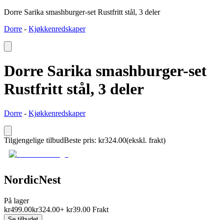
Dorre Sarika smashburger-set Rustfritt stål, 3 deler
Dorre
-
Kjøkkenredskaper
Dorre Sarika smashburger-set
Rustfritt stål, 3 deler
Dorre
-
Kjøkkenredskaper
Tilgjengelige tilbud
Beste pris
:
kr
324.00
(ekskl. frakt)
NordicNest
På lager
kr
499.00
kr
324.00
+
kr
39.00
Frakt
Se tilbudet