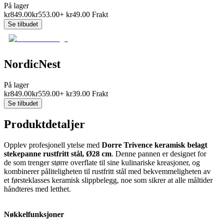
På lager
kr
849.00
kr
553.00
+
kr
49.00
Frakt
Se tilbudet
NordicNest
På lager
kr
849.00
kr
559.00
+
kr
39.00
Frakt
Se tilbudet
Produktdetaljer
Opplev profesjonell ytelse med
Dorre Trivence keramisk belagt
stekepanne rustfritt stål, Ø28 cm
. Denne pannen er designet for
de som trenger større overflate til sine kulinariske kreasjoner, og
kombinerer påliteligheten til rustfritt stål med bekvemmeligheten av
et førsteklasses keramisk slippbelegg, noe som sikrer at alle måltider
håndteres med letthet.
Nøkkelfunksjoner