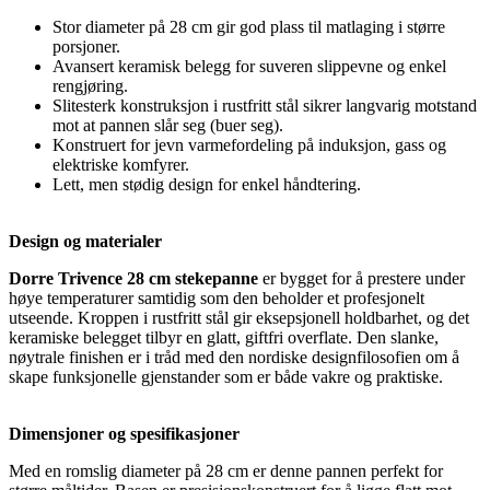
Stor diameter på 28 cm gir god plass til matlaging i større
porsjoner.
Avansert keramisk belegg for suveren slippevne og enkel
rengjøring.
Slitesterk konstruksjon i rustfritt stål sikrer langvarig motstand
mot at pannen slår seg (buer seg).
Konstruert for jevn varmefordeling på induksjon, gass og
elektriske komfyrer.
Lett, men stødig design for enkel håndtering.
Design og materialer
Dorre Trivence 28 cm stekepanne
er bygget for å prestere under
høye temperaturer samtidig som den beholder et profesjonelt
utseende. Kroppen i rustfritt stål gir eksepsjonell holdbarhet, og det
keramiske belegget tilbyr en glatt, giftfri overflate. Den slanke,
nøytrale finishen er i tråd med den nordiske designfilosofien om å
skape funksjonelle gjenstander som er både vakre og praktiske.
Dimensjoner og spesifikasjoner
Med en romslig diameter på 28 cm er denne pannen perfekt for