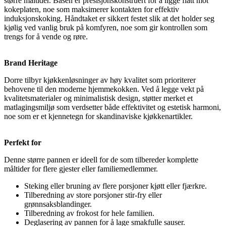
større måltider. Basen er presisjonskonstruert for å ligge flatt mot
kokeplaten, noe som maksimerer kontakten for effektiv
induksjonskoking. Håndtaket er sikkert festet slik at det holder seg
kjølig ved vanlig bruk på komfyren, noe som gir kontrollen som
trengs for å vende og røre.
Brand Heritage
Dorre tilbyr kjøkkenløsninger av høy kvalitet som prioriterer
behovene til den moderne hjemmekokken. Ved å legge vekt på
kvalitetsmaterialer og minimalistisk design, støtter merket et
matlagingsmiljø som verdsetter både effektivitet og estetisk harmoni,
noe som er et kjennetegn for skandinaviske kjøkkenartikler.
Perfekt for
Denne større pannen er ideell for de som tilbereder komplette
måltider for flere gjester eller familiemedlemmer.
Steking eller bruning av flere porsjoner kjøtt eller fjærkre.
Tilberedning av store porsjoner stir-fry eller
grønnsaksblandinger.
Tilberedning av frokost for hele familien.
Deglasering av pannen for å lage smakfulle sauser.