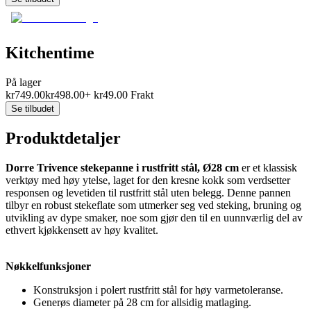
Kitchentime
På lager
kr
749.00
kr
498.00
+
kr
49.00
Frakt
Se tilbudet
Produktdetaljer
Dorre Trivence stekepanne i rustfritt stål, Ø28 cm
er et klassisk
verktøy med høy ytelse, laget for den kresne kokk som verdsetter
responsen og levetiden til rustfritt stål uten belegg. Denne pannen
tilbyr en robust stekeflate som utmerker seg ved steking, bruning og
utvikling av dype smaker, noe som gjør den til en uunnværlig del av
ethvert kjøkkensett av høy kvalitet.
Nøkkelfunksjoner
Konstruksjon i polert rustfritt stål for høy varmetoleranse.
Generøs diameter på 28 cm for allsidig matlaging.