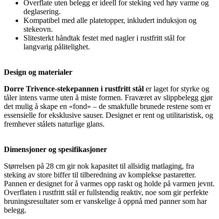
Overflate uten belegg er ideell for steking ved høy varme og
deglasering.
Kompatibel med alle platetopper, inkludert induksjon og
stekeovn.
Slitesterkt håndtak festet med nagler i rustfritt stål for
langvarig pålitelighet.
Design og materialer
Dorre Trivence-stekepannen i rustfritt stål
er laget for styrke og
tåler intens varme uten å miste formen. Fraværet av slippbelegg gjør
det mulig å skape en «fond» – de smakfulle brunede restene som er
essensielle for eksklusive sauser. Designet er rent og utilitaristisk, og
fremhever stålets naturlige glans.
Dimensjoner og spesifikasjoner
Størrelsen på 28 cm gir nok kapasitet til allsidig matlaging, fra
steking av store biffer til tilberedning av komplekse pastaretter.
Pannen er designet for å varmes opp raskt og holde på varmen jevnt.
Overflaten i rustfritt stål er fullstendig reaktiv, noe som gir perfekte
bruningsresultater som er vanskelige å oppnå med panner som har
belegg.