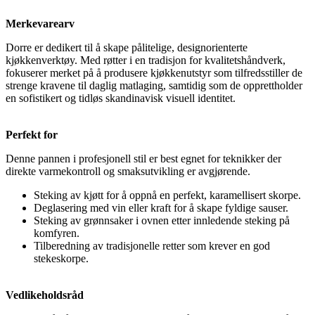
Merkevarearv
Dorre er dedikert til å skape pålitelige, designorienterte
kjøkkenverktøy. Med røtter i en tradisjon for kvalitetshåndverk,
fokuserer merket på å produsere kjøkkenutstyr som tilfredsstiller de
strenge kravene til daglig matlaging, samtidig som de opprettholder
en sofistikert og tidløs skandinavisk visuell identitet.
Perfekt for
Denne pannen i profesjonell stil er best egnet for teknikker der
direkte varmekontroll og smaksutvikling er avgjørende.
Steking av kjøtt for å oppnå en perfekt, karamellisert skorpe.
Deglasering med vin eller kraft for å skape fyldige sauser.
Steking av grønnsaker i ovnen etter innledende steking på
komfyren.
Tilberedning av tradisjonelle retter som krever en god
stekeskorpe.
Vedlikeholdsråd