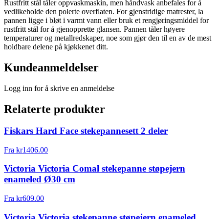
Rustfritt stål tåler oppvaskmaskin, men håndvask anbefales for å
vedlikeholde den polerte overflaten. For gjenstridige matrester, la
pannen ligge i bløt i varmt vann eller bruk et rengjøringsmiddel for
rustfritt stål for å gjenopprette glansen. Pannen tåler høyere
temperaturer og metallredskaper, noe som gjør den til en av de mest
holdbare delene på kjøkkenet ditt.
Kundeanmeldelser
Logg inn for å skrive en anmeldelse
Relaterte produkter
Fiskars Hard Face stekepannesett 2 deler
Fra
kr
1406.00
Victoria Victoria Comal stekepanne støpejern
enameled Ø30 cm
Fra
kr
609.00
Victoria Victoria stekepanne støpejern enameled