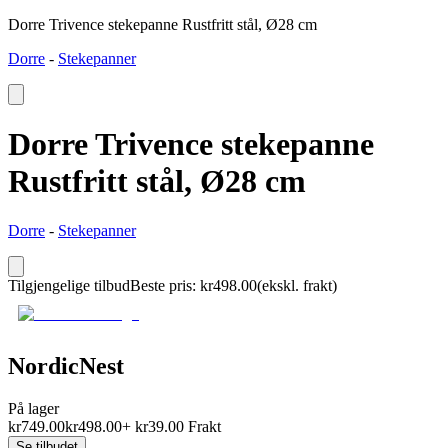
Dorre Trivence stekepanne Rustfritt stål, Ø28 cm
Dorre
-
Stekepanner
Dorre Trivence stekepanne
Rustfritt stål, Ø28 cm
Dorre
-
Stekepanner
Tilgjengelige tilbud
Beste pris
:
kr
498.00
(ekskl. frakt)
NordicNest
På lager
kr
749.00
kr
498.00
+
kr
39.00
Frakt
Se tilbudet