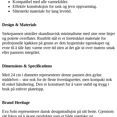
Kompatibel med alle varmekilder.
Effektiv konstruksjon for rask og jevn oppvarming.
Slitesterkt materiale for lang levetid.
Design & Materials
Stekepannen utstråler skandinavisk minimalisme med sine rene linjer
og polerte overflater. Rustfritt stål er et foretrukket materiale for
profesjonelle kjøkken på grunn av dets hygieniske egenskaper og
evne til å tåle høy varme over tid uten at det går ut over matens smak
eller pannens integritet.
Dimensions & Specifications
Med 24 cm i diameter representerer denne pannen den gylne
middelvei – stor nok for de fleste hverdagsretter, men kompakt nok
til enkel håndtering. Den er konstruert for å være stabil og trygg i
bruk på enhver platetopp.
Brand Heritage
Eva Solo representerer dansk designtradisjon på sitt beste. Gjennom
sitt fokus på å skape produkter som er både estetiske og