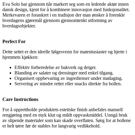
Eva Solo har gjennom tiår markert seg som en ledende aktør innen
dansk design, kjent for å kombinere innovasjon med funksjonalitet.
Merkevaren er forankret i en tradisjon der man ønsker å forenkle
hverdagens gjøremål gjennom gjennomtenkt utforming av
hverdagsobjekter.
Perfect For
Dette settet er den ideelle følgesvenn for matentusiaster og hjerte i
hjemmets kjøkken:
Effektiv forberedelse av bakverk og deiger.
Blanding av salater og dressinger med enkel tilgang.
Organisert oppbevaring av ingredienser under matlaging.
Servering av mindre retter eller snacks direkte fra bollen.
Care Instructions
For å opprettholde produktets estetiske finish anbefales manuell
rengjøring med en myk klut og mildt oppvaskmiddel. Unngå bruk
av slipende materialer som kan skade overflaten. Sørg for at bollene
er helt tørre før de stables for langvarig vedlikehold.