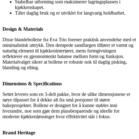
Stabelbar utforming som maksimerer lagringsplassen i
kjøkkenskapet.
Tåler daglig bruk og er utviklet for langvarig holdbarhet.
Design & Materials
Disse blandebollene fra Eva Trio forener praktisk anvendelse med et
minimalistisk uttrykk. Den dempede sandfargen tilfører et varmt og
naturlig element til kjøkkeninteriøret, mens formgivningen
reflekterer en gjennomtenkt balanse mellom form og funksjon.
Materialvalget sikrer at bollene er robuste nok til daglig pisking,
blanding og elting.
Dimensions & Specifications
Settet leveres som en 3-delt pakke, hvor de ulike dimensjonene er
nøye tilpasset for å dekke alt fra små porsjoner til større
bakeprosjekter. Bollene er designet for å kunne stables inni
hverandre, noe som gjør dem plassbesparende og ideelle for
moderne kjøkkenløsninger hvor effektivitet står i fokus.
Brand Heritage