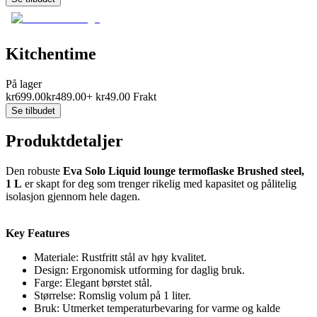
Kitchentime
På lager
kr
699.00
kr
489.00
+
kr
49.00
Frakt
Se tilbudet
Produktdetaljer
Den robuste
Eva Solo Liquid lounge termoflaske Brushed steel,
1 L
er skapt for deg som trenger rikelig med kapasitet og pålitelig
isolasjon gjennom hele dagen.
Key Features
Materiale: Rustfritt stål av høy kvalitet.
Design: Ergonomisk utforming for daglig bruk.
Farge: Elegant børstet stål.
Størrelse: Romslig volum på 1 liter.
Bruk: Utmerket temperaturbevaring for varme og kalde