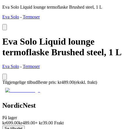
Eva Solo Liquid lounge termoflaske Brushed steel, 1 L
Eva Solo
-
Termoser
Eva Solo Liquid lounge
termoflaske Brushed steel, 1 L
Eva Solo
-
Termoser
Tilgjengelige tilbud
Beste pris
:
kr
489.00
(ekskl. frakt)
NordicNest
På lager
kr
699.00
kr
489.00
+
kr
39.00
Frakt
Se tilbudet