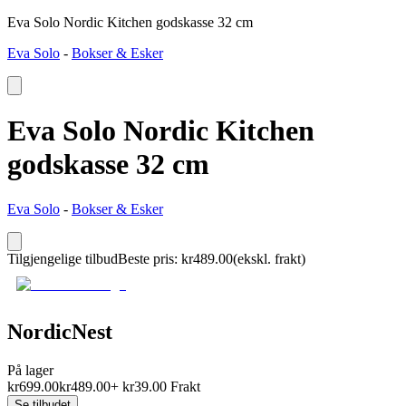
Eva Solo Nordic Kitchen godskasse 32 cm
Eva Solo
-
Bokser & Esker
Eva Solo Nordic Kitchen
godskasse 32 cm
Eva Solo
-
Bokser & Esker
Tilgjengelige tilbud
Beste pris
:
kr
489.00
(ekskl. frakt)
NordicNest
På lager
kr
699.00
kr
489.00
+
kr
39.00
Frakt
Se tilbudet