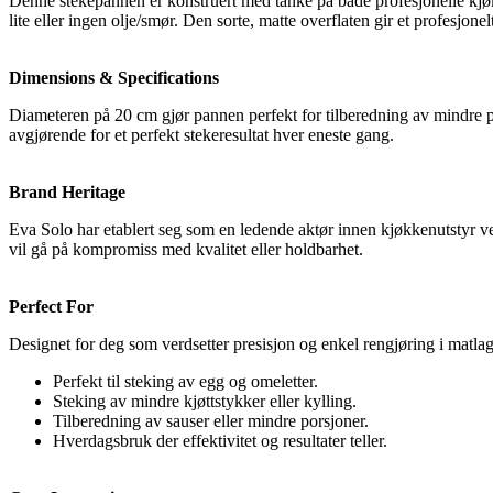
Denne stekepannen er konstruert med tanke på både profesjonelle kjøk
lite eller ingen olje/smør. Den sorte, matte overflaten gir et profesjonel
Dimensions & Specifications
Diameteren på 20 cm gjør pannen perfekt for tilberedning av mindre por
avgjørende for et perfekt stekeresultat hver eneste gang.
Brand Heritage
Eva Solo har etablert seg som en ledende aktør innen kjøkkenutstyr ved
vil gå på kompromiss med kvalitet eller holdbarhet.
Perfect For
Designet for deg som verdsetter presisjon og enkel rengjøring i matla
Perfekt til steking av egg og omeletter.
Steking av mindre kjøttstykker eller kylling.
Tilberedning av sauser eller mindre porsjoner.
Hverdagsbruk der effektivitet og resultater teller.