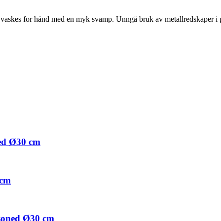
n vaskes for hånd med en myk svamp. Unngå bruk av metallredskaper i pa
led Ø30 cm
 cm
asoned Ø30 cm