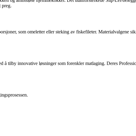
ken og ambisiøse hjemmekokker. Det titanforsterkede Slip-Let-belegget 
t preg.
sjoner, som omeletter eller steking av fiskefileter. Materialvalgene si
 å tilby innovative løsninger som forenkler matlaging. Deres Profession
gingsprosessen.