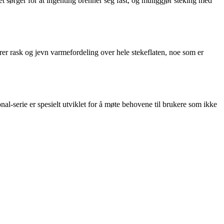
sørger for at ingenting brenner seg fast, og muliggjør steking med
krer rask og jevn varmefordeling over hele stekeflaten, noe som er
al-serie er spesielt utviklet for å møte behovene til brukere som ikke