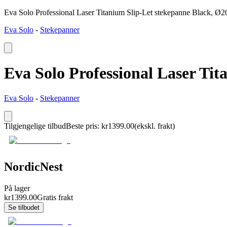
Eva Solo Professional Laser Titanium Slip-Let stekepanne Black, Ø
Eva Solo
-
Stekepanner
Eva Solo Professional Laser Ti
Eva Solo
-
Stekepanner
Tilgjengelige tilbud
Beste pris
:
kr
1399.00
(ekskl. frakt)
NordicNest
På lager
kr
1399.00
Gratis frakt
Se tilbudet