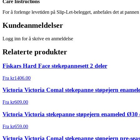
Care Instructions
For å forlenge levetiden på Slip-Let-belegget, anbefales det at panne
Kundeanmeldelser
Logg inn for å skrive en anmeldelse
Relaterte produkter
Fiskars Hard Face stekepannesett 2 deler
Fra
kr
1406.00
Victoria Victoria Comal stekepanne støpejern ename
Fra
kr
609.00
Victoria Victoria stekepanne støpejern enameled Ø30
Fra
kr
659.00
Victoria Victoria Comal stekepanne støpejern pre-se