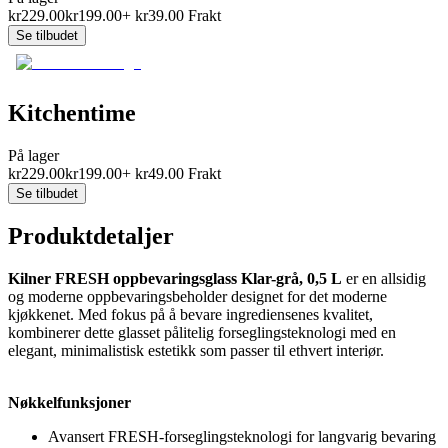
kr
229.00
kr
199.00
+
kr
39.00
Frakt
Se tilbudet
Kitchentime
På lager
kr
229.00
kr
199.00
+
kr
49.00
Frakt
Se tilbudet
Produktdetaljer
Kilner FRESH oppbevaringsglass Klar-grå, 0,5 L
er en allsidig
og moderne oppbevaringsbeholder designet for det moderne
kjøkkenet. Med fokus på å bevare ingrediensenes kvalitet,
kombinerer dette glasset pålitelig forseglingsteknologi med en
elegant, minimalistisk estetikk som passer til ethvert interiør.
Nøkkelfunksjoner
Avansert FRESH-forseglingsteknologi for langvarig bevaring