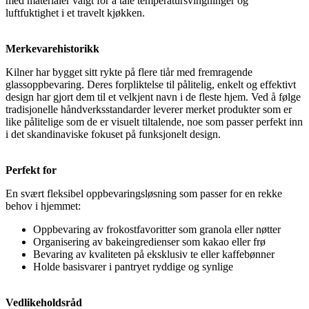
med materialer valgt for å tåle temperatursvingninger og
luftfuktighet i et travelt kjøkken.
Merkevarehistorikk
Kilner har bygget sitt rykte på flere tiår med fremragende
glassoppbevaring. Deres forpliktelse til pålitelig, enkelt og effektivt
design har gjort dem til et velkjent navn i de fleste hjem. Ved å følge
tradisjonelle håndverksstandarder leverer merket produkter som er
like pålitelige som de er visuelt tiltalende, noe som passer perfekt inn
i det skandinaviske fokuset på funksjonelt design.
Perfekt for
En svært fleksibel oppbevaringsløsning som passer for en rekke
behov i hjemmet:
Oppbevaring av frokostfavoritter som granola eller nøtter
Organisering av bakeingredienser som kakao eller frø
Bevaring av kvaliteten på eksklusiv te eller kaffebønner
Holde basisvarer i pantryet ryddige og synlige
Vedlikeholdsråd