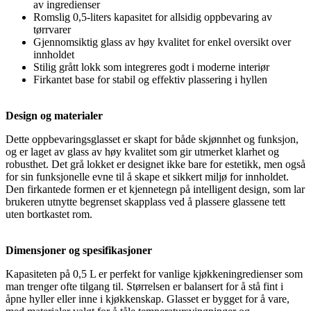
av ingredienser
Romslig 0,5-liters kapasitet for allsidig oppbevaring av
tørrvarer
Gjennomsiktig glass av høy kvalitet for enkel oversikt over
innholdet
Stilig grått lokk som integreres godt i moderne interiør
Firkantet base for stabil og effektiv plassering i hyllen
Design og materialer
Dette oppbevaringsglasset er skapt for både skjønnhet og funksjon,
og er laget av glass av høy kvalitet som gir utmerket klarhet og
robusthet. Det grå lokket er designet ikke bare for estetikk, men også
for sin funksjonelle evne til å skape et sikkert miljø for innholdet.
Den firkantede formen er et kjennetegn på intelligent design, som lar
brukeren utnytte begrenset skapplass ved å plassere glassene tett
uten bortkastet rom.
Dimensjoner og spesifikasjoner
Kapasiteten på 0,5 L er perfekt for vanlige kjøkkeningredienser som
man trenger ofte tilgang til. Størrelsen er balansert for å stå fint i
åpne hyller eller inne i kjøkkenskap. Glasset er bygget for å vare,