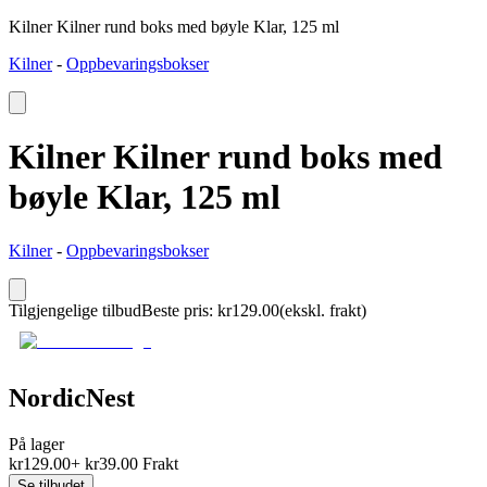
Kilner Kilner rund boks med bøyle Klar, 125 ml
Kilner
-
Oppbevaringsbokser
Kilner Kilner rund boks med
bøyle Klar, 125 ml
Kilner
-
Oppbevaringsbokser
Tilgjengelige tilbud
Beste pris
:
kr
129.00
(ekskl. frakt)
NordicNest
På lager
kr
129.00
+
kr
39.00
Frakt
Se tilbudet