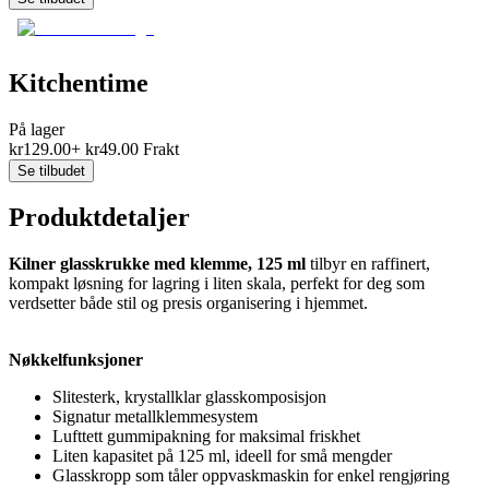
Kitchentime
På lager
kr
129.00
+
kr
49.00
Frakt
Se tilbudet
Produktdetaljer
Kilner glasskrukke med klemme, 125 ml
tilbyr en raffinert,
kompakt løsning for lagring i liten skala, perfekt for deg som
verdsetter både stil og presis organisering i hjemmet.
Nøkkelfunksjoner
Slitesterk, krystallklar glasskomposisjon
Signatur metallklemmesystem
Lufttett gummipakning for maksimal friskhet
Liten kapasitet på 125 ml, ideell for små mengder
Glasskropp som tåler oppvaskmaskin for enkel rengjøring