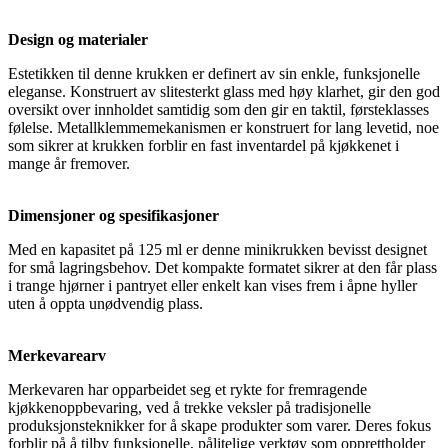
Design og materialer
Estetikken til denne krukken er definert av sin enkle, funksjonelle
eleganse. Konstruert av slitesterkt glass med høy klarhet, gir den god
oversikt over innholdet samtidig som den gir en taktil, førsteklasses
følelse. Metallklemmemekanismen er konstruert for lang levetid, noe
som sikrer at krukken forblir en fast inventardel på kjøkkenet i
mange år fremover.
Dimensjoner og spesifikasjoner
Med en kapasitet på 125 ml er denne minikrukken bevisst designet
for små lagringsbehov. Det kompakte formatet sikrer at den får plass
i trange hjørner i pantryet eller enkelt kan vises frem i åpne hyller
uten å oppta unødvendig plass.
Merkevarearv
Merkevaren har opparbeidet seg et rykte for fremragende
kjøkkenoppbevaring, ved å trekke veksler på tradisjonelle
produksjonsteknikker for å skape produkter som varer. Deres fokus
forblir på å tilby funksjonelle, pålitelige verktøy som opprettholder