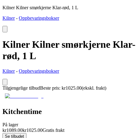
Kilner Kilner smørkjerne Klar-rød, 1 L
Kilner
-
Oppbevaringsbokser
Kilner Kilner smørkjerne Klar-
rød, 1 L
Kilner
-
Oppbevaringsbokser
Tilgjengelige tilbud
Beste pris
:
kr
1025.00
(ekskl. frakt)
Kitchentime
På lager
kr
1089.00
kr
1025.00
Gratis frakt
Se tilbudet