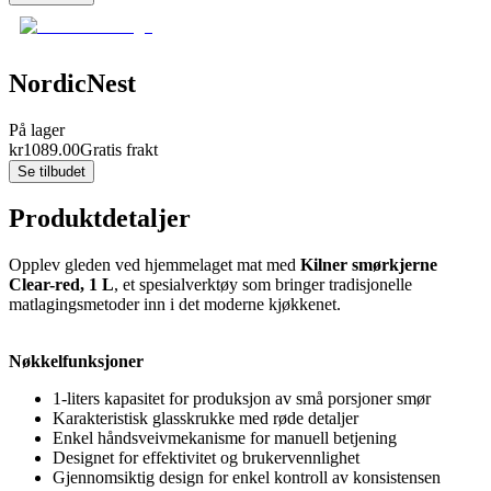
NordicNest
På lager
kr
1089.00
Gratis frakt
Se tilbudet
Produktdetaljer
Opplev gleden ved hjemmelaget mat med
Kilner smørkjerne
Clear-red, 1 L
, et spesialverktøy som bringer tradisjonelle
matlagingsmetoder inn i det moderne kjøkkenet.
Nøkkelfunksjoner
1-liters kapasitet for produksjon av små porsjoner smør
Karakteristisk glasskrukke med røde detaljer
Enkel håndsveivmekanisme for manuell betjening
Designet for effektivitet og brukervennlighet
Gjennomsiktig design for enkel kontroll av konsistensen