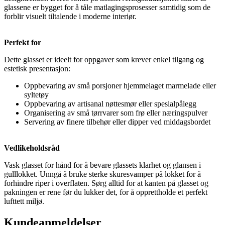
glassene er bygget for å tåle matlagingsprosesser samtidig som de
forblir visuelt tiltalende i moderne interiør.
Perfekt for
Dette glasset er ideelt for oppgaver som krever enkel tilgang og
estetisk presentasjon:
Oppbevaring av små porsjoner hjemmelaget marmelade eller
syltetøy
Oppbevaring av artisanal nøttesmør eller spesialpålegg
Organisering av små tørrvarer som frø eller næringspulver
Servering av finere tilbehør eller dipper ved middagsbordet
Vedlikeholdsråd
Vask glasset for hånd for å bevare glassets klarhet og glansen i
gulllokket. Unngå å bruke sterke skuresvamper på lokket for å
forhindre riper i overflaten. Sørg alltid for at kanten på glasset og
pakningen er rene før du lukker det, for å opprettholde et perfekt
lufttett miljø.
Kundeanmeldelser