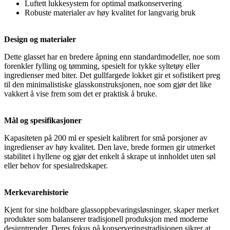
Luftett lukkesystem for optimal matkonservering
Robuste materialer av høy kvalitet for langvarig bruk
Design og materialer
Dette glasset har en bredere åpning enn standardmodeller, noe som
forenkler fylling og tømming, spesielt for tykke syltetøy eller
ingredienser med biter. Det gullfargede lokket gir et sofistikert preg
til den minimalistiske glasskonstruksjonen, noe som gjør det like
vakkert å vise frem som det er praktisk å bruke.
Mål og spesifikasjoner
Kapasiteten på 200 ml er spesielt kalibrert for små porsjoner av
ingredienser av høy kvalitet. Den lave, brede formen gir utmerket
stabilitet i hyllene og gjør det enkelt å skrape ut innholdet uten søl
eller behov for spesialredskaper.
Merkevarehistorie
Kjent for sine holdbare glassoppbevaringsløsninger, skaper merket
produkter som balanserer tradisjonell produksjon med moderne
designtrender. Deres fokus på konserveringstradisjonen sikrer at