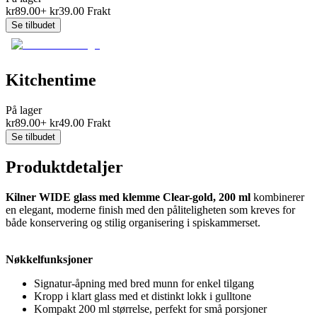
kr
89.00
+
kr
39.00
Frakt
Se tilbudet
Kitchentime
På lager
kr
89.00
+
kr
49.00
Frakt
Se tilbudet
Produktdetaljer
Kilner WIDE glass med klemme Clear-gold, 200 ml
kombinerer
en elegant, moderne finish med den påliteligheten som kreves for
både konservering og stilig organisering i spiskammerset.
Nøkkelfunksjoner
Signatur-åpning med bred munn for enkel tilgang
Kropp i klart glass med et distinkt lokk i gulltone
Kompakt 200 ml størrelse, perfekt for små porsjoner