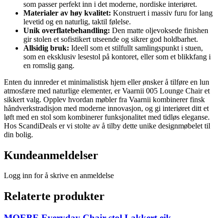
som passer perfekt inn i det moderne, nordiske interiøret.
Materialer av høy kvalitet:
Konstruert i massiv furu for lang
levetid og en naturlig, taktil følelse.
Unik overflatebehandling:
Den matte oljevoksede finishen
gir stolen et sofistikert utseende og sikrer god holdbarhet.
Allsidig bruk:
Ideell som et stilfullt samlingspunkt i stuen,
som en eksklusiv lesestol på kontoret, eller som et blikkfang i
en romslig gang.
Enten du innreder et minimalistisk hjem eller ønsker å tilføre en lun
atmosfære med naturlige elementer, er Vaarnii 005 Lounge Chair et
sikkert valg. Opplev hvordan møbler fra Vaarnii kombinerer finsk
håndverkstradisjon med moderne innovasjon, og gi interiøret ditt et
løft med en stol som kombinerer funksjonalitet med tidløs eleganse.
Hos ScandiDeals er vi stolte av å tilby dette unike designmøbelet til
din bolig.
Kundeanmeldelser
Logg inn for å skrive en anmeldelse
Relaterte produkter
MOEBE Everyday Chair stol Lakkert eik