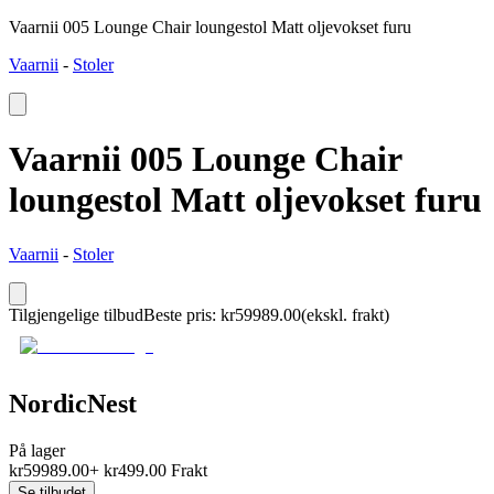
Vaarnii 005 Lounge Chair loungestol Matt oljevokset furu
Vaarnii
-
Stoler
Vaarnii 005 Lounge Chair
loungestol Matt oljevokset furu
Vaarnii
-
Stoler
Tilgjengelige tilbud
Beste pris
:
kr
59989.00
(ekskl. frakt)
NordicNest
På lager
kr
59989.00
+
kr
499.00
Frakt
Se tilbudet