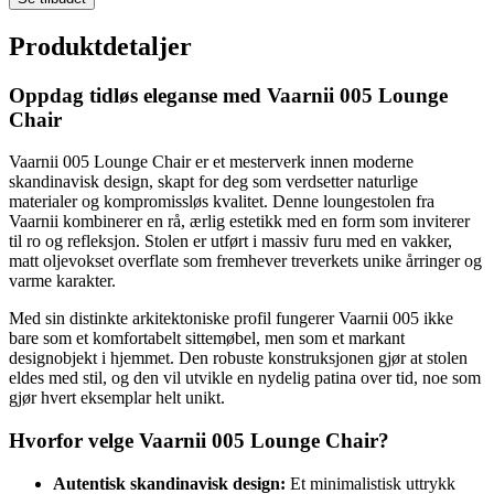
Produktdetaljer
Oppdag tidløs eleganse med Vaarnii 005 Lounge
Chair
Vaarnii 005 Lounge Chair er et mesterverk innen moderne
skandinavisk design, skapt for deg som verdsetter naturlige
materialer og kompromissløs kvalitet. Denne loungestolen fra
Vaarnii kombinerer en rå, ærlig estetikk med en form som inviterer
til ro og refleksjon. Stolen er utført i massiv furu med en vakker,
matt oljevokset overflate som fremhever treverkets unike årringer og
varme karakter.
Med sin distinkte arkitektoniske profil fungerer Vaarnii 005 ikke
bare som et komfortabelt sittemøbel, men som et markant
designobjekt i hjemmet. Den robuste konstruksjonen gjør at stolen
eldes med stil, og den vil utvikle en nydelig patina over tid, noe som
gjør hvert eksemplar helt unikt.
Hvorfor velge Vaarnii 005 Lounge Chair?
Autentisk skandinavisk design:
Et minimalistisk uttrykk