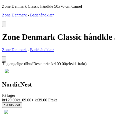
Zone Denmark Classic håndkle 50x70 cm Camel
Zone Denmark
-
Badehåndklær
Zone Denmark Classic håndkle
Zone Denmark
-
Badehåndklær
Tilgjengelige tilbud
Beste pris
:
kr
109.00
(ekskl. frakt)
NordicNest
På lager
kr
129.00
kr
109.00
+
kr
39.00
Frakt
Se tilbudet