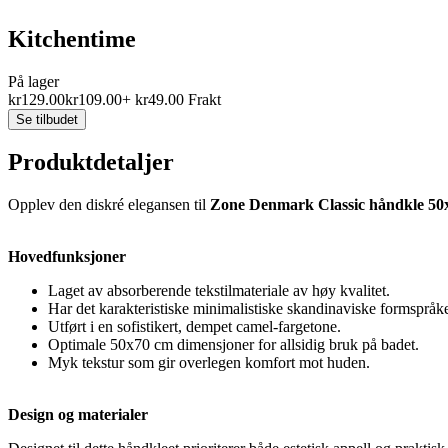
Kitchentime
På lager
kr
129.00
kr
109.00
+
kr
49.00
Frakt
Se tilbudet
Produktdetaljer
Opplev den diskré elegansen til
Zone Denmark Classic håndkle 50
Hovedfunksjoner
Laget av absorberende tekstilmateriale av høy kvalitet.
Har det karakteristiske minimalistiske skandinaviske formspråke
Utført i en sofistikert, dempet camel-fargetone.
Optimale 50x70 cm dimensjoner for allsidig bruk på badet.
Myk tekstur som gir overlegen komfort mot huden.
Design og materialer