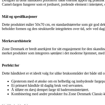
Designet til dette håndkleet prioriterer både estetisk appell og praktisk 
Camel-fargen fungerer som et jordnært, jordende element i interiøret, o
Mål og spesifikasjoner
Dette produktet måler 50x70 cm, en standardstørrelse som gir god dekni
beholder formen og den strukturelle integriteten over tid, selv ved dag
Merkevarehistorie
Zone Denmark er bredt anerkjent for sitt engasjement for den skandinav
merket produkter som integreres sømløst i det moderne hjemmet, med f
Perfekt for
Dette håndkleet er et ideelt valg for ulike bruksområder der både stil o
Gjesterom med et ønske om en helhetlig og innbydende fargepal
Et primært håndkle til daglig bruk ved servanten.
Å tilføre en dæsj dempet farge til baderomsinteriøret.
Kombinering med andre produkter fra Zone Denmark Classic-k