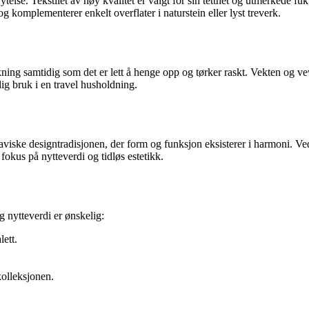
ytelse. Tekstilet av høy kvalitet er valgt for sin tetthet og utmerkede fuk
g komplementerer enkelt overflater i naturstein eller lyst treverk.
ng samtidig som det er lett å henge opp og tørker raskt. Vekten og veve
lig bruk i en travel husholdning.
iske designtradisjonen, der form og funksjon eksisterer i harmoni. Ved å
okus på nytteverdi og tidløs estetikk.
g nytteverdi er ønskelig:
ett.
olleksjonen.