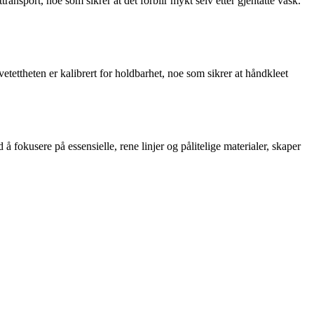
ttransport, noe som sikrer at det forblir mykt selv etter gjentatte vask.
tettheten er kalibrert for holdbarhet, noe som sikrer at håndkleet
 fokusere på essensielle, rene linjer og pålitelige materialer, skaper