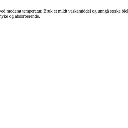
 ved moderat temperatur. Bruk et mildt vaskemiddel og unngå sterke blek
e myke og absorberende.