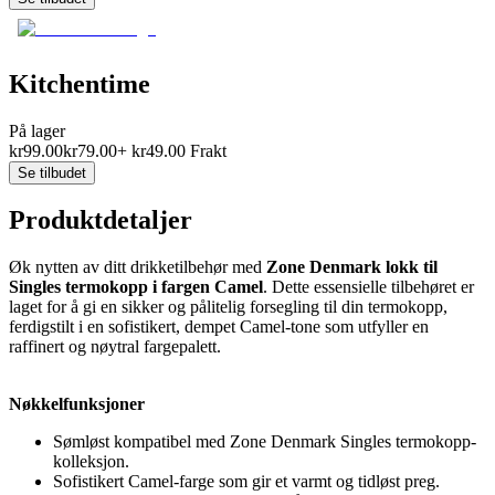
Kitchentime
På lager
kr
99.00
kr
79.00
+
kr
49.00
Frakt
Se tilbudet
Produktdetaljer
Øk nytten av ditt drikketilbehør med
Zone Denmark lokk til
Singles termokopp i fargen Camel
. Dette essensielle tilbehøret er
laget for å gi en sikker og pålitelig forsegling til din termokopp,
ferdigstilt i en sofistikert, dempet Camel-tone som utfyller en
raffinert og nøytral fargepalett.
Nøkkelfunksjoner
Sømløst kompatibel med Zone Denmark Singles termokopp-
kolleksjon.
Sofistikert Camel-farge som gir et varmt og tidløst preg.