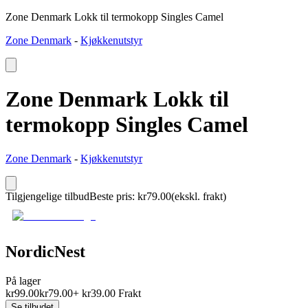
Zone Denmark Lokk til termokopp Singles Camel
Zone Denmark
-
Kjøkkenutstyr
Zone Denmark Lokk til
termokopp Singles Camel
Zone Denmark
-
Kjøkkenutstyr
Tilgjengelige tilbud
Beste pris
:
kr
79.00
(ekskl. frakt)
NordicNest
På lager
kr
99.00
kr
79.00
+
kr
39.00
Frakt
Se tilbudet