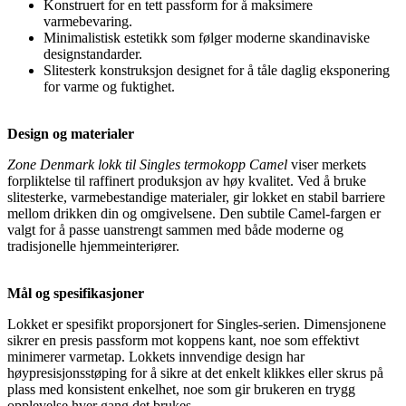
Konstruert for en tett passform for å maksimere
varmebevaring.
Minimalistisk estetikk som følger moderne skandinaviske
designstandarder.
Slitesterk konstruksjon designet for å tåle daglig eksponering
for varme og fuktighet.
Design og materialer
Zone Denmark lokk til Singles termokopp Camel
viser merkets
forpliktelse til raffinert produksjon av høy kvalitet. Ved å bruke
slitesterke, varmebestandige materialer, gir lokket en stabil barriere
mellom drikken din og omgivelsene. Den subtile Camel-fargen er
valgt for å passe uanstrengt sammen med både moderne og
tradisjonelle hjemmeinteriører.
Mål og spesifikasjoner
Lokket er spesifikt proporsjonert for Singles-serien. Dimensjonene
sikrer en presis passform mot koppens kant, noe som effektivt
minimerer varmetap. Lokkets innvendige design har
høypresisjonsstøping for å sikre at det enkelt klikkes eller skrus på
plass med konsistent enkelhet, noe som gir brukeren en trygg
opplevelse hver gang det brukes.