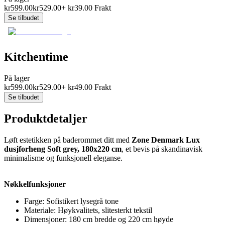
kr
599.00
kr
529.00
+
kr
39.00
Frakt
Se tilbudet
Kitchentime
På lager
kr
599.00
kr
529.00
+
kr
49.00
Frakt
Se tilbudet
Produktdetaljer
Løft estetikken på baderommet ditt med
Zone Denmark Lux
dusjforheng Soft grey, 180x220 cm
, et bevis på skandinavisk
minimalisme og funksjonell eleganse.
Nøkkelfunksjoner
Farge: Sofistikert lysegrå tone
Materiale: Høykvalitets, slitesterkt tekstil
Dimensjoner: 180 cm bredde og 220 cm høyde