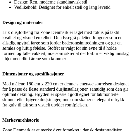
Design: Ren, moderne skandinavisk stil
Vedlikehold: Designet for enkelt stell og lang levetid
Design og materialer
Lux dusjforheng fra Zone Denmark er laget med fokus på taktil
kvalitet og visuell enkelhet. Den lysegrå paletten fungerer som en
allsidig nøytral farge som jorder baderomsinnredningen og gir en
sømløs og luftig følelse. Stoffet er valgt for sin evne til å holde
formen og falle vakkert, noe som sikrer at det forblir et viktig innslag
i hjemmet ditt i årene som kommer.
Dimensjoner og spesifikasjoner
Med målene 180 cm x 220 cm er denne sjenerøse størrelsen designet
for å passe de fleste standard dusjinstallasjoner, samtidig som den gir
optimal dekning. Høyden er spesielt godt egnet for takmonterte
skinner eller høyere dusjstenger, noe som skaper et elegant uttrykk
fra gulv til tak som visuelt utvider romfølelsen.
Merkevarehistorie
Zone Denmark er et merke dypt forankret i dansk designtradisjon,