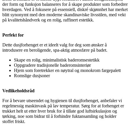
der form og funksjon balanseres for å skape produkter som forbedrer
hverdagen. Ved å fokusere på essensiell, diskré skjønnhet har merket
blitt synonymt med den moderne skandinaviske livsstilen, med vekt
på kvalitetshåndverk og en rolig, raffinert estetikk.
Perfekt for
Dette dusjforhenget er et ideelt valg for deg som ønsker å
introdusere en beroligende, spa-aktig atmosfære på badet.
Skape en rolig, minimalistisk baderomsestetikk
Oppgradere tradisjonelle baderomsinteriør
Hjem som foretrekker en nøytral og monokrom fargepalett
Romslige dusjsoner
Vedlikeholdsråd
For å bevare utseendet og hygienen til dusjforhenget, anbefaler vi
regelmessig maskinvask på lav temperatur. Sørg for at forhenget er
trukket helt ut etter hver bruk for å tillate god luftsirkulasjon og
tørking, noe som bidrar til å forhindre fuktansamling og holder
stoffet friskt.