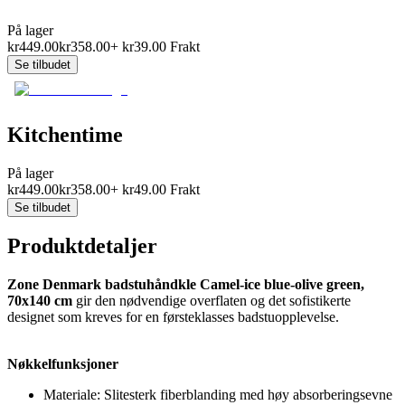
På lager
kr
449.00
kr
358.00
+
kr
39.00
Frakt
Se tilbudet
Kitchentime
På lager
kr
449.00
kr
358.00
+
kr
49.00
Frakt
Se tilbudet
Produktdetaljer
Zone Denmark badstuhåndkle Camel-ice blue-olive green,
70x140 cm
gir den nødvendige overflaten og det sofistikerte
designet som kreves for en førsteklasses badstuopplevelse.
Nøkkelfunksjoner
Materiale: Slitesterk fiberblanding med høy absorberingsevne