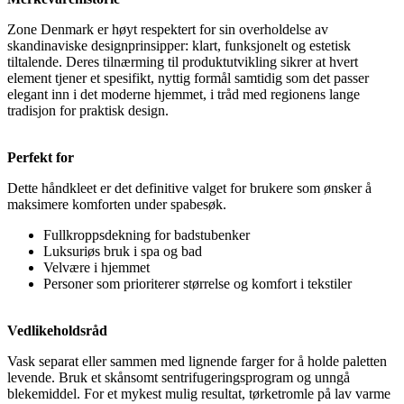
Zone Denmark er høyt respektert for sin overholdelse av
skandinaviske designprinsipper: klart, funksjonelt og estetisk
tiltalende. Deres tilnærming til produktutvikling sikrer at hvert
element tjener et spesifikt, nyttig formål samtidig som det passer
elegant inn i det moderne hjemmet, i tråd med regionens lange
tradisjon for praktisk design.
Perfekt for
Dette håndkleet er det definitive valget for brukere som ønsker å
maksimere komforten under spabesøk.
Fullkroppsdekning for badstubenker
Luksuriøs bruk i spa og bad
Velvære i hjemmet
Personer som prioriterer størrelse og komfort i tekstiler
Vedlikeholdsråd
Vask separat eller sammen med lignende farger for å holde paletten
levende. Bruk et skånsomt sentrifugeringsprogram og unngå
blekemiddel. For et mykest mulig resultat, tørketromle på lav varme