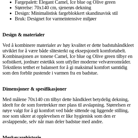
Fargepalett: Elegant Camel, Ice blue og Olive green
Størrelse: 70x140 cm, sjenerøs dekning
Design: Minimalistisk fargeblokkert skandinavisk stil
Bruk: Designet for varmeintensive miljøer
Design & materialer
Ved å kombinere materialer av høy kvalitet er dette badstuhåndkleet
utviklet for å være både slitesterkt og eksepsjonelt komfortabelt.
Kombinasjonen av tonene Camel, Ice blue og Olive green tilbyr en
sofistikert, jordnær estetikk som utfyller moderne velværeområder.
Tekstilens tetthet er balansert for å gi maksimal komfort samtidig
som den forblir pustende i varmen fra en badstue.
Dimensjoner & spesifikasjoner
Med målene 70x140 cm tilbyr dette håndkleet betydelig dekning,
ideelt for de som foretrekker mer plass til avslapning. Størrelsen er
nøye valgt for å gi komfort ved både sittende og liggende stilling,
noe som sikrer at opplevelsen er like hygienisk som den er
avslappende, selv når man deler badstue med andre.
Merkevarehistorie