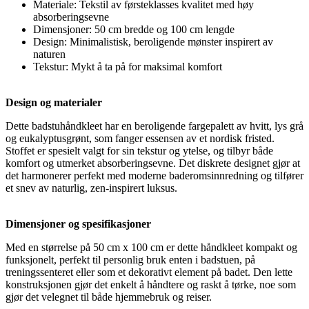
Materiale: Tekstil av førsteklasses kvalitet med høy
absorberingsevne
Dimensjoner: 50 cm bredde og 100 cm lengde
Design: Minimalistisk, beroligende mønster inspirert av
naturen
Tekstur: Mykt å ta på for maksimal komfort
Design og materialer
Dette badstuhåndkleet har en beroligende fargepalett av hvitt, lys grå
og eukalyptusgrønt, som fanger essensen av et nordisk fristed.
Stoffet er spesielt valgt for sin tekstur og ytelse, og tilbyr både
komfort og utmerket absorberingsevne. Det diskrete designet gjør at
det harmonerer perfekt med moderne baderomsinnredning og tilfører
et snev av naturlig, zen-inspirert luksus.
Dimensjoner og spesifikasjoner
Med en størrelse på 50 cm x 100 cm er dette håndkleet kompakt og
funksjonelt, perfekt til personlig bruk enten i badstuen, på
treningssenteret eller som et dekorativt element på badet. Den lette
konstruksjonen gjør det enkelt å håndtere og raskt å tørke, noe som
gjør det velegnet til både hjemmebruk og reiser.