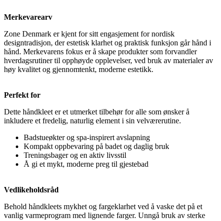
Merkevarearv
Zone Denmark er kjent for sitt engasjement for nordisk
designtradisjon, der estetisk klarhet og praktisk funksjon går hånd i
hånd. Merkevarens fokus er å skape produkter som forvandler
hverdagsrutiner til opphøyde opplevelser, ved bruk av materialer av
høy kvalitet og gjennomtenkt, moderne estetikk.
Perfekt for
Dette håndkleet er et utmerket tilbehør for alle som ønsker å
inkludere et fredelig, naturlig element i sin velværerutine.
Badstueøkter og spa-inspirert avslapning
Kompakt oppbevaring på badet og daglig bruk
Treningsbager og en aktiv livsstil
Å gi et mykt, moderne preg til gjestebad
Vedlikeholdsråd
Behold håndkleets mykhet og fargeklarhet ved å vaske det på et
vanlig varmeprogram med lignende farger. Unngå bruk av sterke