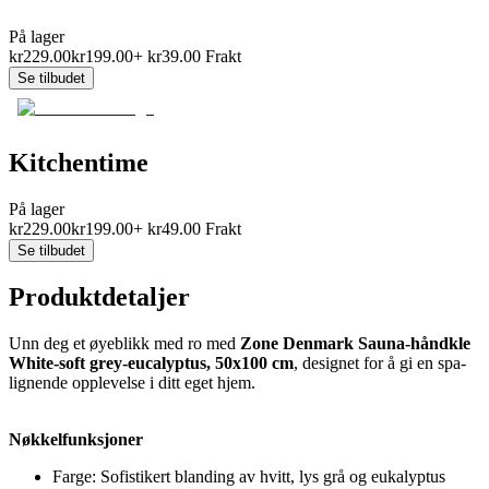
På lager
kr
229.00
kr
199.00
+
kr
39.00
Frakt
Se tilbudet
Kitchentime
På lager
kr
229.00
kr
199.00
+
kr
49.00
Frakt
Se tilbudet
Produktdetaljer
Unn deg et øyeblikk med ro med
Zone Denmark Sauna-håndkle
White-soft grey-eucalyptus, 50x100 cm
, designet for å gi en spa-
lignende opplevelse i ditt eget hjem.
Nøkkelfunksjoner
Farge: Sofistikert blanding av hvitt, lys grå og eukalyptus