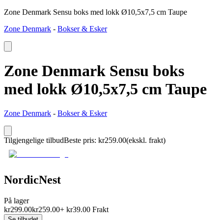
Zone Denmark Sensu boks med lokk Ø10,5x7,5 cm Taupe
Zone Denmark
-
Bokser & Esker
Zone Denmark Sensu boks
med lokk Ø10,5x7,5 cm Taupe
Zone Denmark
-
Bokser & Esker
Tilgjengelige tilbud
Beste pris
:
kr
259.00
(ekskl. frakt)
NordicNest
På lager
kr
299.00
kr
259.00
+
kr
39.00
Frakt
Se tilbudet