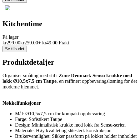
Kitchentime
På lager
kr
299.00
kr
259.00
+
kr
49.00
Frakt
Se tilbudet
Produktdetaljer
Organiser småting med stil i
Zone Denmark Sensu krukke med
lokk Ø10,5x7,5 cm Taupe
, en raffinert oppbevaringsløsning for det
moderne hjemmet.
Nøkkelfunksjoner
Mål: Ø10,5x7,5 cm for kompakt oppbevaring
Farge: Sofistikert Taupe
Design: Minimalistisk krukke med lokk fra Sensu-serien
Materiale: Høy kvalitet og slitesterk konstruksjon
Brukervennlighet: Sikker passform på lokket holder innholdet