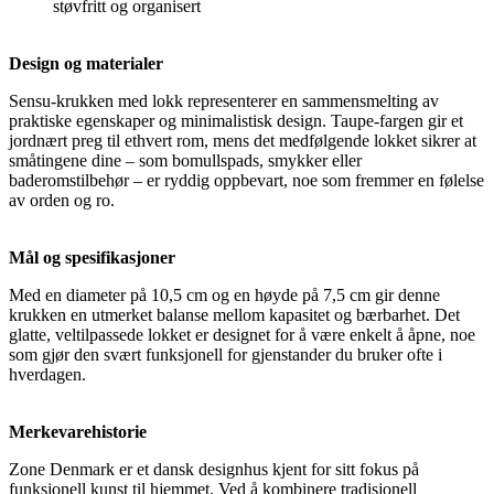
støvfritt og organisert
Design og materialer
Sensu-krukken med lokk representerer en sammensmelting av
praktiske egenskaper og minimalistisk design. Taupe-fargen gir et
jordnært preg til ethvert rom, mens det medfølgende lokket sikrer at
småtingene dine – som bomullspads, smykker eller
baderomstilbehør – er ryddig oppbevart, noe som fremmer en følelse
av orden og ro.
Mål og spesifikasjoner
Med en diameter på 10,5 cm og en høyde på 7,5 cm gir denne
krukken en utmerket balanse mellom kapasitet og bærbarhet. Det
glatte, veltilpassede lokket er designet for å være enkelt å åpne, noe
som gjør den svært funksjonell for gjenstander du bruker ofte i
hverdagen.
Merkevarehistorie
Zone Denmark er et dansk designhus kjent for sitt fokus på
funksjonell kunst til hjemmet. Ved å kombinere tradisjonell