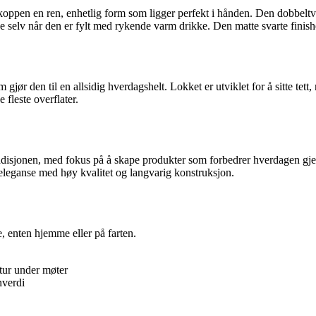
ppen en ren, enhetlig form som ligger perfekt i hånden. Den dobbeltve
 selv når den er fylt med rykende varm drikke. Den matte svarte finishen
gjør den til en allsidig hverdagshelt. Lokket er utviklet for å sitte tett,
 fleste overflater.
disjonen, med fokus på å skape produkter som forbedrer hverdagen gjenn
l eleganse med høy kvalitet og langvarig konstruksjon.
, enten hjemme eller på farten.
tur under møter
nverdi