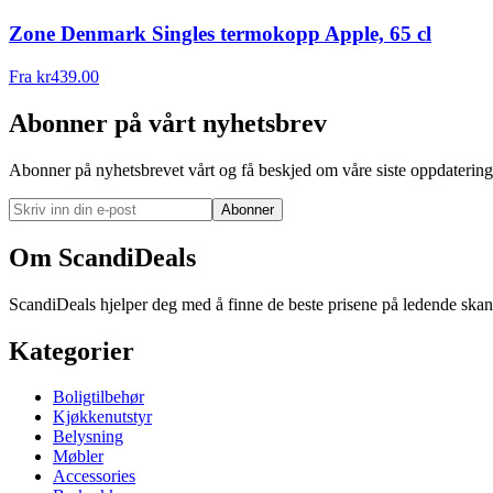
Zone Denmark Singles termokopp Apple, 65 cl
Fra
kr
439.00
Abonner på vårt nyhetsbrev
Abonner på nyhetsbrevet vårt og få beskjed om våre siste oppdatering
Abonner
Om ScandiDeals
ScandiDeals hjelper deg med å finne de beste prisene på ledende skand
Kategorier
Boligtilbehør
Kjøkkenutstyr
Belysning
Møbler
Accessories