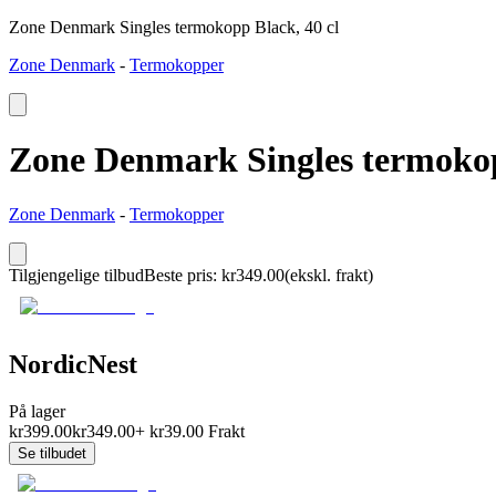
Zone Denmark Singles termokopp Black, 40 cl
Zone Denmark
-
Termokopper
Zone Denmark Singles termokop
Zone Denmark
-
Termokopper
Tilgjengelige tilbud
Beste pris
:
kr
349.00
(ekskl. frakt)
NordicNest
På lager
kr
399.00
kr
349.00
+
kr
39.00
Frakt
Se tilbudet