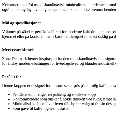
Konstruert med fokus på skandinavisk minimalisme, har denne termoko
også en behagelig utvendig temperatur, slik at du ikke brenner hendene
Mål og spesifikasjoner
Volumet på 40 cl er perfekt kalibrert for moderne kaffedrikker, noe som 
hjemmet eller på kontoret, mens basen er designet for å stå stødig på de
Merkevarehistorie
Zone Denmark henter inspirasjon fra den rike skandinaviske designtra
for å tilby moderne løsninger for hverdagslivet, og blander industriel
Perfekt for
Denne koppen er designet for de som setter pris på en rolig kaffepause
Pendlere som trenger en pålitelig og sølsikker kopp
Kontorarbeidere som ønsker å holde drikken ved riktig tempera
Minimalistiske hjem hvor hvert tilbehør er valgt ut fra sin desig
Som gave til kaffe- og teentusiaster