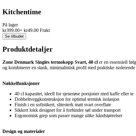
Kitchentime
På lager
kr
399.00
+
kr
49.00
Frakt
Se tilbudet
Produktdetaljer
Zone Denmark Singles termokopp Svart, 40 cl
er en essensiell føl
og kombinerer en slank, minimalistisk profil med praktiske isolerende
Nøkkelfunksjoner
40 cl kapasitet, ideell for sjenerøse porsjoner med kaffe eller te
Dobbeltveggkonstruksjon for optimal termisk isolasjon
Finish i en sofistikert, slitesterk matt svart overflate
Sikkert lokk designet for å forhindre søl under transport
Ergonomisk grep som passer mange ulike håndstørrelser
Design og materialer