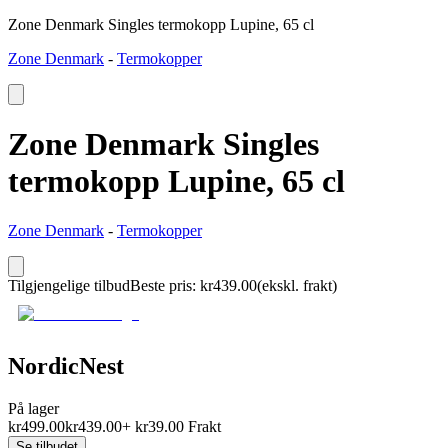
Zone Denmark Singles termokopp Lupine, 65 cl
Zone Denmark
-
Termokopper
Zone Denmark Singles
termokopp Lupine, 65 cl
Zone Denmark
-
Termokopper
Tilgjengelige tilbud
Beste pris
:
kr
439.00
(ekskl. frakt)
NordicNest
På lager
kr
499.00
kr
439.00
+
kr
39.00
Frakt
Se tilbudet