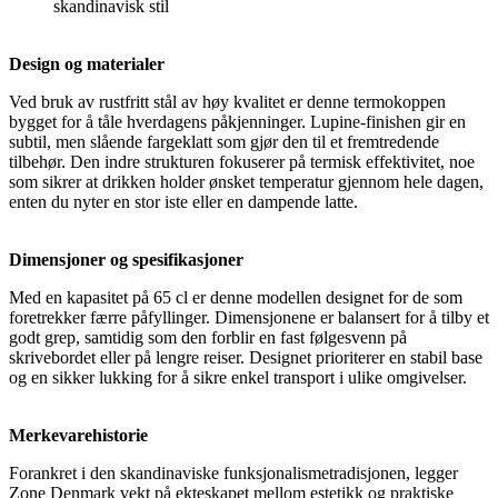
skandinavisk stil
Design og materialer
Ved bruk av rustfritt stål av høy kvalitet er denne termokoppen
bygget for å tåle hverdagens påkjenninger. Lupine-finishen gir en
subtil, men slående fargeklatt som gjør den til et fremtredende
tilbehør. Den indre strukturen fokuserer på termisk effektivitet, noe
som sikrer at drikken holder ønsket temperatur gjennom hele dagen,
enten du nyter en stor iste eller en dampende latte.
Dimensjoner og spesifikasjoner
Med en kapasitet på 65 cl er denne modellen designet for de som
foretrekker færre påfyllinger. Dimensjonene er balansert for å tilby et
godt grep, samtidig som den forblir en fast følgesvenn på
skrivebordet eller på lengre reiser. Designet prioriterer en stabil base
og en sikker lukking for å sikre enkel transport i ulike omgivelser.
Merkevarehistorie
Forankret i den skandinaviske funksjonalismetradisjonen, legger
Zone Denmark vekt på ekteskapet mellom estetikk og praktiske