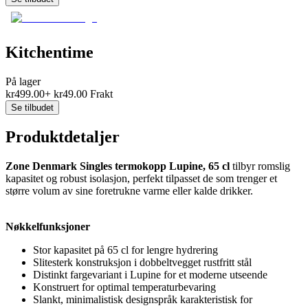
Kitchentime
På lager
kr
499.00
+
kr
49.00
Frakt
Se tilbudet
Produktdetaljer
Zone Denmark Singles termokopp Lupine, 65 cl
tilbyr romslig
kapasitet og robust isolasjon, perfekt tilpasset de som trenger et
større volum av sine foretrukne varme eller kalde drikker.
Nøkkelfunksjoner
Stor kapasitet på 65 cl for lengre hydrering
Slitesterk konstruksjon i dobbeltvegget rustfritt stål
Distinkt fargevariant i Lupine for et moderne utseende
Konstruert for optimal temperaturbevaring
Slankt, minimalistisk designspråk karakteristisk for