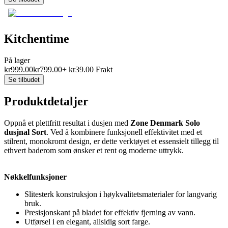
Kitchentime
På lager
kr
999.00
kr
799.00
+
kr
39.00
Frakt
Se tilbudet
Produktdetaljer
Oppnå et plettfritt resultat i dusjen med
Zone Denmark Solo
dusjnal Sort
. Ved å kombinere funksjonell effektivitet med et
stilrent, monokromt design, er dette verktøyet et essensielt tillegg til
ethvert baderom som ønsker et rent og moderne uttrykk.
Nøkkelfunksjoner
Slitesterk konstruksjon i høykvalitetsmaterialer for langvarig
bruk.
Presisjonskant på bladet for effektiv fjerning av vann.
Utførsel i en elegant, allsidig sort farge.