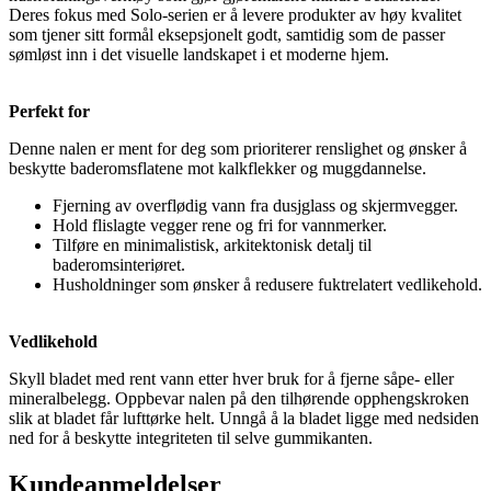
Deres fokus med Solo-serien er å levere produkter av høy kvalitet
som tjener sitt formål eksepsjonelt godt, samtidig som de passer
sømløst inn i det visuelle landskapet i et moderne hjem.
Perfekt for
Denne nalen er ment for deg som prioriterer renslighet og ønsker å
beskytte baderomsflatene mot kalkflekker og muggdannelse.
Fjerning av overflødig vann fra dusjglass og skjermvegger.
Hold flislagte vegger rene og fri for vannmerker.
Tilføre en minimalistisk, arkitektonisk detalj til
baderomsinteriøret.
Husholdninger som ønsker å redusere fuktrelatert vedlikehold.
Vedlikehold
Skyll bladet med rent vann etter hver bruk for å fjerne såpe- eller
mineralbelegg. Oppbevar nalen på den tilhørende opphengskroken
slik at bladet får lufttørke helt. Unngå å la bladet ligge med nedsiden
ned for å beskytte integriteten til selve gummikanten.
Kundeanmeldelser