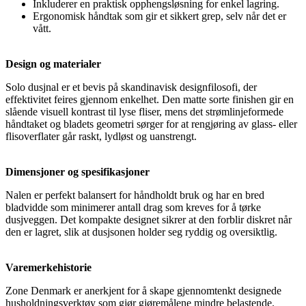
Inkluderer en praktisk opphengsløsning for enkel lagring.
Ergonomisk håndtak som gir et sikkert grep, selv når det er
vått.
Design og materialer
Solo dusjnal er et bevis på skandinavisk designfilosofi, der
effektivitet feires gjennom enkelhet. Den matte sorte finishen gir en
slående visuell kontrast til lyse fliser, mens det strømlinjeformede
håndtaket og bladets geometri sørger for at rengjøring av glass- eller
flisoverflater går raskt, lydløst og uanstrengt.
Dimensjoner og spesifikasjoner
Nalen er perfekt balansert for håndholdt bruk og har en bred
bladvidde som minimerer antall drag som kreves for å tørke
dusjveggen. Det kompakte designet sikrer at den forblir diskret når
den er lagret, slik at dusjsonen holder seg ryddig og oversiktlig.
Varemerkehistorie
Zone Denmark er anerkjent for å skape gjennomtenkt designede
husholdningsverktøy som gjør gjøremålene mindre belastende.