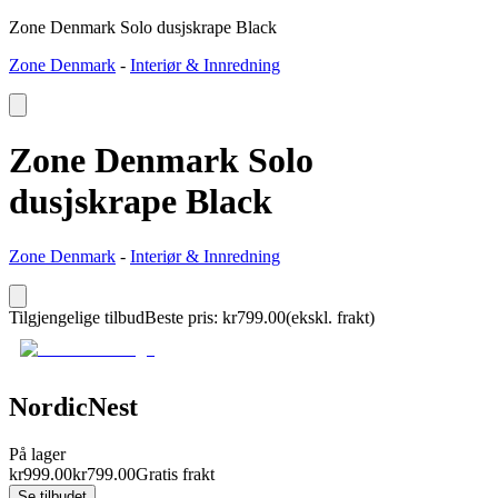
Zone Denmark Solo dusjskrape Black
Zone Denmark
-
Interiør & Innredning
Zone Denmark Solo
dusjskrape Black
Zone Denmark
-
Interiør & Innredning
Tilgjengelige tilbud
Beste pris
:
kr
799.00
(ekskl. frakt)
NordicNest
På lager
kr
999.00
kr
799.00
Gratis frakt
Se tilbudet