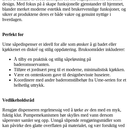
design. Med fokus på å skape funksjonelle gjenstander til hjemmet,
blander merket moderne estetikk med brukervennlige funksjoner, og
sikrer at produktene deres er både vakre og genuint nyttige i
hverdagen.
Perfekt for
Ume såpedispenser er ideell for alle som ønsker å gi badet eller
kjøkkenet en diskré og stilig oppdatering. Bruksområder inkluderer:
Å tilby en praktisk og stilig såpeløsning på
baderomsservanten.
Tilføre et jordnært preg til et moderne, minimalistisk kjøkken.
Være en omtenksom gave til designbevisste huseiere.
Koordinere med andre baderomstilbehør fra Ume-serien for et
helhetlig uttrykk.
Vedlikeholdsråd
Rengjør dispenseren regelmessig ved å tørke av den med en myk,
fuktig klut. Pumpemekanismen bør skylles med vann dersom
såperester samler seg opp. Unngå slipende rengjøringsmidler som
kan påvirke den glatte overflaten på materialet, og vær forsiktig ved