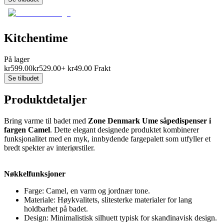
Kitchentime
På lager
kr
599.00
kr
529.00
+
kr
49.00
Frakt
Se tilbudet
Produktdetaljer
Bring varme til badet med
Zone Denmark Ume såpedispenser i
fargen Camel
. Dette elegant designede produktet kombinerer
funksjonalitet med en myk, innbydende fargepalett som utfyller et
bredt spekter av interiørstiler.
Nøkkelfunksjoner
Farge: Camel, en varm og jordnær tone.
Materiale: Høykvalitets, slitesterke materialer for lang
holdbarhet på badet.
Design: Minimalistisk silhuett typisk for skandinavisk design.