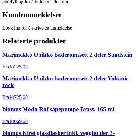
etterfylling for å holde utsiden ren.
Kundeanmeldelser
Logg inn for å skrive en anmeldelse
Relaterte produkter
Marimekko Unikko baderomssett 2 deler Sandstein
Fra
kr
725.00
Marimekko Unikko baderomssett 2 deler Voltanic
rock
Fra
kr
725.00
blomus Modo Rof såpepumpe Brass, 165 ml
Fra
kr
669.00
blomus Kirei glassflasker inkl. veggholder 3-