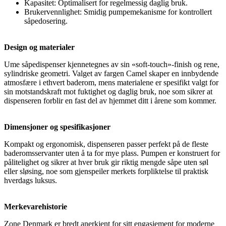
Kapasitet: Optimalisert for regelmessig daglig bruk.
Brukervennlighet: Smidig pumpemekanisme for kontrollert
såpedosering.
Design og materialer
Ume såpedispenser kjennetegnes av sin «soft-touch»-finish og rene,
sylindriske geometri. Valget av fargen Camel skaper en innbydende
atmosfære i ethvert baderom, mens materialene er spesifikt valgt for
sin motstandskraft mot fuktighet og daglig bruk, noe som sikrer at
dispenseren forblir en fast del av hjemmet ditt i årene som kommer.
Dimensjoner og spesifikasjoner
Kompakt og ergonomisk, dispenseren passer perfekt på de fleste
baderomsservanter uten å ta for mye plass. Pumpen er konstruert for
pålitelighet og sikrer at hver bruk gir riktig mengde såpe uten søl
eller sløsing, noe som gjenspeiler merkets forpliktelse til praktisk
hverdags luksus.
Merkevarehistorie
Zone Denmark er bredt anerkjent for sitt engasjement for moderne