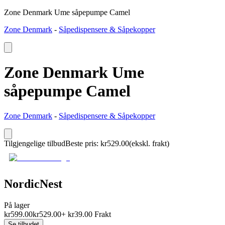
Zone Denmark Ume såpepumpe Camel
Zone Denmark
-
Såpedispensere & Såpekopper
Zone Denmark Ume
såpepumpe Camel
Zone Denmark
-
Såpedispensere & Såpekopper
Tilgjengelige tilbud
Beste pris
:
kr
529.00
(ekskl. frakt)
NordicNest
På lager
kr
599.00
kr
529.00
+
kr
39.00
Frakt
Se tilbudet