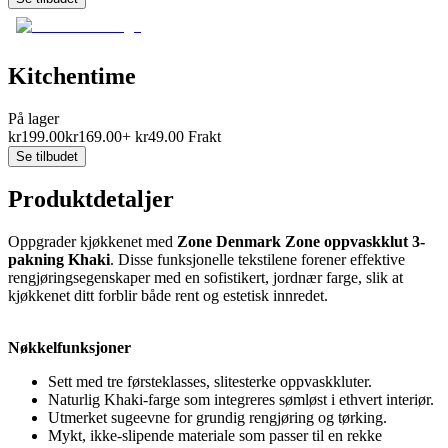
Kitchentime
På lager
kr
199.00
kr
169.00
+
kr
49.00
Frakt
Se tilbudet
Produktdetaljer
Oppgrader kjøkkenet med
Zone Denmark Zone oppvaskklut 3-
pakning Khaki
. Disse funksjonelle tekstilene forener effektive
rengjøringsegenskaper med en sofistikert, jordnær farge, slik at
kjøkkenet ditt forblir både rent og estetisk innredet.
Nøkkelfunksjoner
Sett med tre førsteklasses, slitesterke oppvaskkluter.
Naturlig Khaki-farge som integreres sømløst i ethvert interiør.
Utmerket sugeevne for grundig rengjøring og tørking.
Mykt, ikke-slipende materiale som passer til en rekke