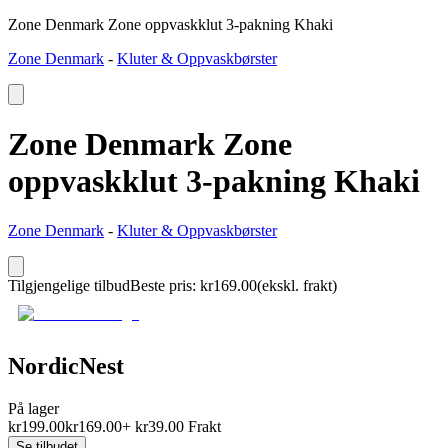
Zone Denmark Zone oppvaskklut 3-pakning Khaki
Zone Denmark
-
Kluter & Oppvaskbørster
Zone Denmark Zone
oppvaskklut 3-pakning Khaki
Zone Denmark
-
Kluter & Oppvaskbørster
Tilgjengelige tilbud
Beste pris
:
kr
169.00
(ekskl. frakt)
NordicNest
På lager
kr
199.00
kr
169.00
+
kr
39.00
Frakt
Se tilbudet