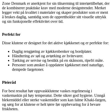
Zone Denmark er anerkjent for sin tilnærming til interiørtilbehør, der
de kombinerer praktiske krav med moderne designtrender. Merket
legger vekt på kvalitet i materialer og skaper produkter som er ment
å brukes daglig, samtidig som de opprettholder sitt visuelle uttrykk
og sin funksjonelle effektivitet over tid.
Perfekt for
Disse klutene er designet for det aktive kjøkkenet og er perfekte for:
Daglig rengjøring av kjøkkenbenker og bordplater.
Håndtering av søl og avtørking av hvitevarer.
Tørking av servise og bestikk på en skånsom, ripefri måte.
Personer som ønsker å oppdatere kjøkkenet med naturlige,
dempede fargetoner.
Pleieråd
For best resultat bør oppvaskklutene vaskes regelmessig i
vaskemaskin på høy temperatur. Dette sikrer god hygiene. Unngå
blekemiddel eller sterke vaskemidler som kan falme Khaki-fargen,
og sørg for at klutene er helt tørre før oppbevaring for å bevare
friskheten.