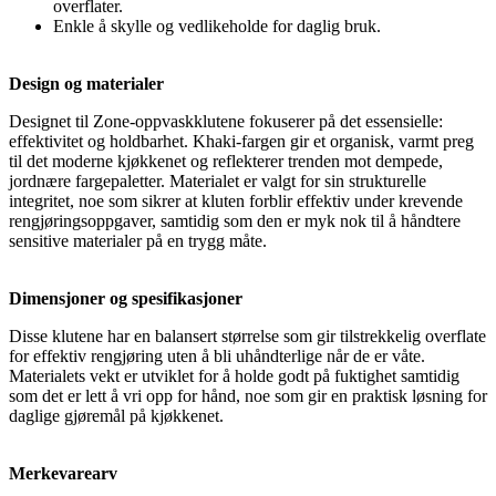
overflater.
Enkle å skylle og vedlikeholde for daglig bruk.
Design og materialer
Designet til Zone-oppvaskklutene fokuserer på det essensielle:
effektivitet og holdbarhet. Khaki-fargen gir et organisk, varmt preg
til det moderne kjøkkenet og reflekterer trenden mot dempede,
jordnære fargepaletter. Materialet er valgt for sin strukturelle
integritet, noe som sikrer at kluten forblir effektiv under krevende
rengjøringsoppgaver, samtidig som den er myk nok til å håndtere
sensitive materialer på en trygg måte.
Dimensjoner og spesifikasjoner
Disse klutene har en balansert størrelse som gir tilstrekkelig overflate
for effektiv rengjøring uten å bli uhåndterlige når de er våte.
Materialets vekt er utviklet for å holde godt på fuktighet samtidig
som det er lett å vri opp for hånd, noe som gir en praktisk løsning for
daglige gjøremål på kjøkkenet.
Merkevarearv